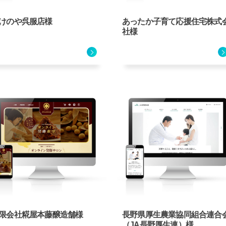
けのや呉服店様
あったか子育て応援住宅株式
社様
限会社糀屋本藤醸造舗様
長野県厚生農業協同組合連合
（JA長野厚生連）様